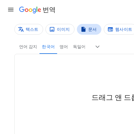
번역
텍스트
이미지
문서
웹사이트
번역 방법
문서 번역
언어 감지
한국어
영어
독일어
드래그 앤 드