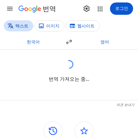
번역
로그인
텍스트
이미지
웹사이트
번역 방법
텍스트 번역
한국어
영어
번역 가져오는 중...
의견 보내기
측면 패널