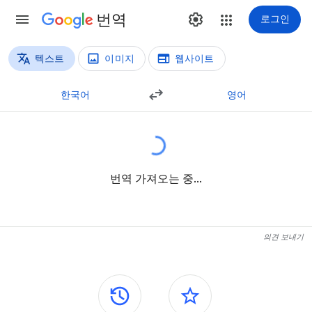
번역
로그인
텍스트
이미지
웹사이트
번역 방법
텍스트 번역
한국어
영어
번역 가져오는 중...
의견 보내기
측면 패널