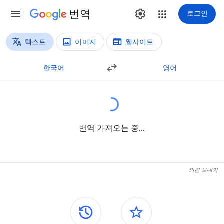
번역
로그인
텍스트
이미지
웹사이트
번역 방법
텍스트 번역
한국어
영어
번역 가져오는 중...
의견 보내기
측면 패널