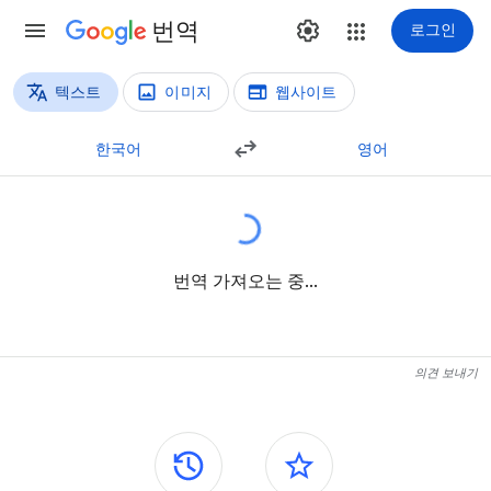
번역
로그인
텍스트
이미지
웹사이트
번역 방법
텍스트 번역
한국어
영어
번역 가져오는 중...
의견 보내기
측면 패널