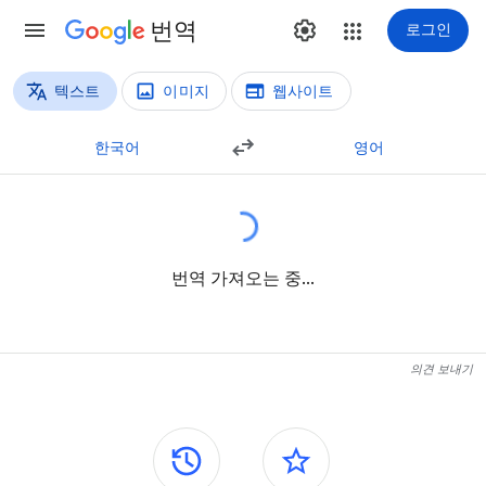
번역
로그인
텍스트
이미지
웹사이트
번역 방법
텍스트 번역
한국어
영어
번역 가져오는 중...
의견 보내기
측면 패널